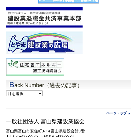
B
ack Number（過去の記事）
Back
Number（過
去
の
記
ページトップ ▲
事）
一般社団法人 富山県建設業協会
富山県富山市安住町3-14 富山県建設会館3階
TEL 076-432-5576 FAX 076-432-5579