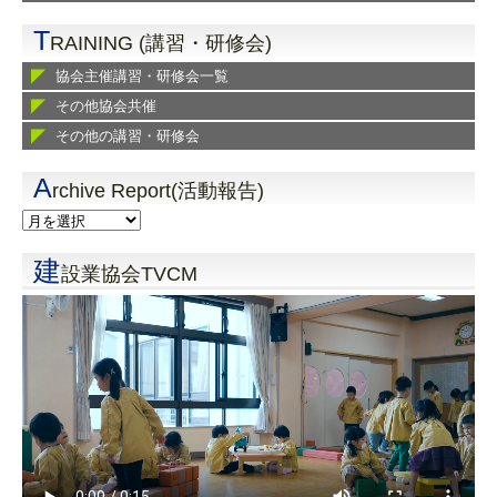
T
RAINING (講習・研修会)
協会主催講習・研修会一覧
その他協会共催
その他の講習・研修会
A
rchive Report(活動報告)
建
設業協会TVCM