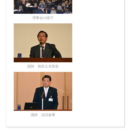
理事会の様子
講師 牧田土木部長
講師 須沼参事