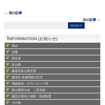
← 前の記事
次の記事 →
I
NFORMATION (お知らせ)
協会
全建
国交省
富山県
建退共富山県支部
建退共 各種用紙の注文
用紙販売・ダウンロード等
富山県技士会 ご意見箱
建設企業向け補助・助成制度
その他