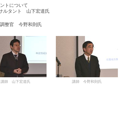
ントについて
ンサルタント 山下宏道氏
調整官 今野和則氏
講師 山下宏道氏
講師 今野和則氏