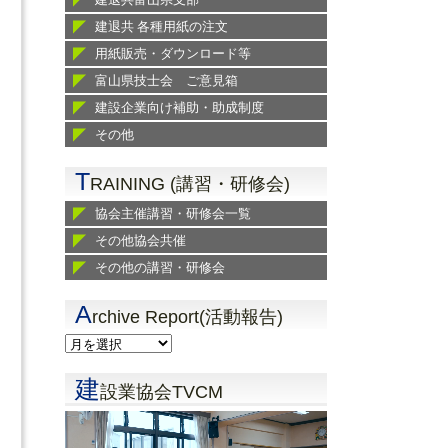
建退共 各種用紙の注文
用紙販売・ダウンロード等
富山県技士会 ご意見箱
建設企業向け補助・助成制度
その他
T
RAINING (講習・研修会)
協会主催講習・研修会一覧
その他協会共催
その他の講習・研修会
A
rchive Report(活動報告)
建
設業協会TVCM