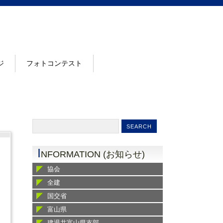
ジ
フォトコンテスト
I
NFORMATION (お知らせ)
協会
全建
国交省
富山県
建退共富山県支部