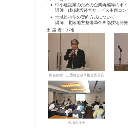
中小建設業のための企業再編等のポイ
講師 (株)建設経営サービス主席コ
地域維持型の契約方式について
講師 北陸地方整備局企画部技術開発
出 席 者：37名
開会挨拶 志鷹経営改革推進委員長
会場の様子