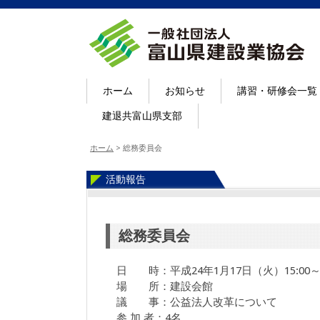
ホーム
お知らせ
講習・研修会一覧
建退共富山県支部
ホーム
>
総務委員会
活動報告
総務委員会
日 時：平成24年1月17日（火）15:00～1
場 所：建設会館
議 事：公益法人改革について
参 加 者：4名