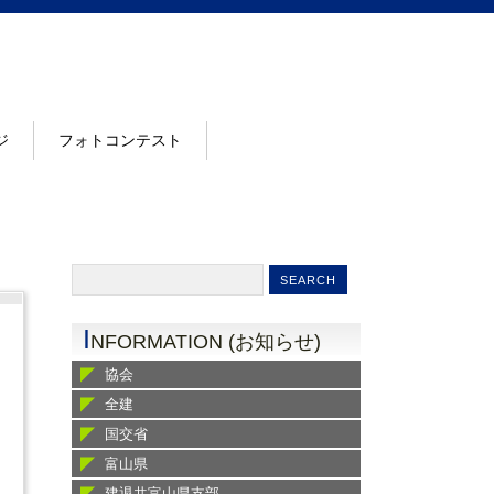
ジ
フォトコンテスト
I
NFORMATION (お知らせ)
協会
全建
国交省
富山県
建退共富山県支部