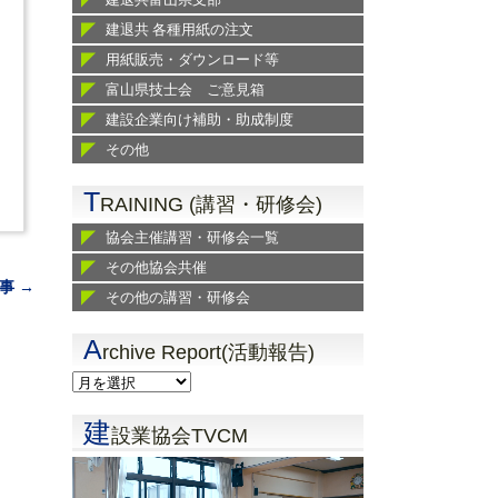
建退共 各種用紙の注文
用紙販売・ダウンロード等
富山県技士会 ご意見箱
建設企業向け補助・助成制度
その他
T
RAINING (講習・研修会)
協会主催講習・研修会一覧
その他協会共催
事 →
その他の講習・研修会
A
rchive Report(活動報告)
建
設業協会TVCM