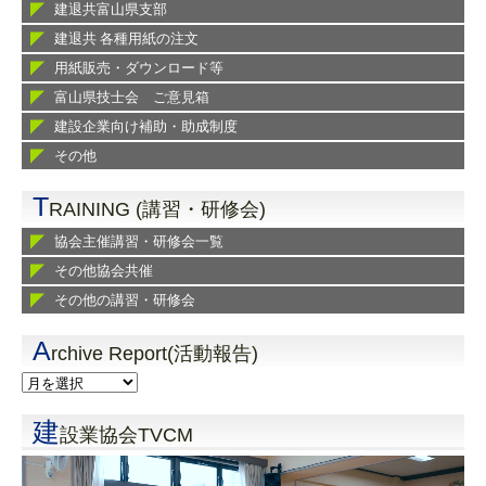
建退共富山県支部
建退共 各種用紙の注文
用紙販売・ダウンロード等
富山県技士会 ご意見箱
建設企業向け補助・助成制度
その他
T
RAINING (講習・研修会)
協会主催講習・研修会一覧
その他協会共催
その他の講習・研修会
A
rchive Report(活動報告)
建
設業協会TVCM