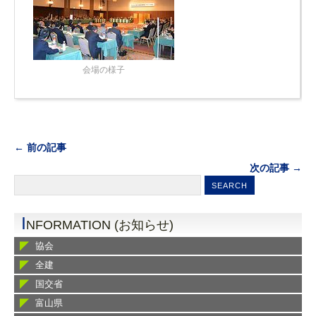
会場の様子
← 前の記事
次の記事 →
I
NFORMATION (お知らせ)
協会
全建
国交省
富山県