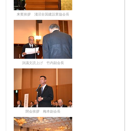
来賓挨拶 淺沼全国建設業協会長
決議文読上げ 竹内副会長
閉会挨拶 梅本副会長