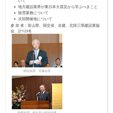
いて
地方建設業界が東日本大震災から学ぶべきこと
除雪業務について
次回開催地について
参 加 者：富山県、国交省、全建、北陸三県建設業協
会 計123名
開会挨拶 近藤会長
来賓挨拶 植出富山県副知事