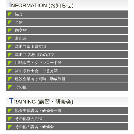
I
NFORMATION (お知らせ)
協会
全建
国交省
富山県
建退共富山県支部
建退共 各種用紙の注文
用紙販売・ダウンロード等
富山県技士会 ご意見箱
建設企業向け補助・助成制度
その他
T
RAINING (講習・研修会)
協会主催講習・研修会一覧
その他協会共催
その他の講習・研修会