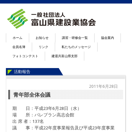
ホーム
お知らせ
講習・研修会一覧
協会案内
会員名簿
リンク
私たちのメッセージ
フォトコンテスト
建退共富山県支部
活動報告
2011年6月28日
青年部全体会議
期 日：平成23年6月28日（水）
場 所：パレブラン高志会館
出 席 者：137名
議 事：平成22年度事業報告及び平成23年度事業