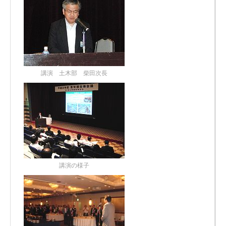
講演 土木部 柴田次長
講演の様子