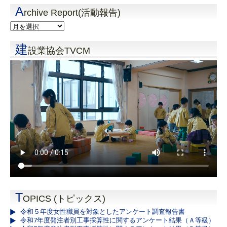
A
rchive Report(活動報告)
建
設業協会TVCM
T
OPICS (トピックス)
令和５年度女性職員を対象としたアンケート調査報告書
令和7年度発注者別工事採算性に関するアンケート結果（Ａ等級）