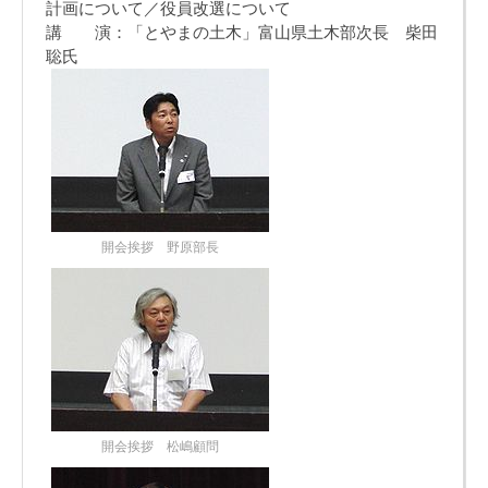
計画について／役員改選について
講 演：「とやまの土木」富山県土木部次長 柴田
聡氏
開会挨拶 野原部長
開会挨拶 松嶋顧問