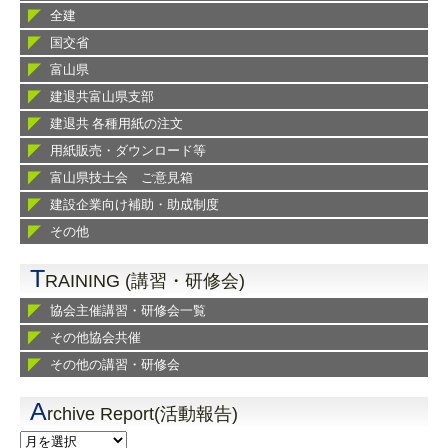
全建
国交省
富山県
建退共富山県支部
建退共 各種用紙の注文
用紙販売・ダウンロード等
富山県技士会 ご意見箱
建設企業向け補助・助成制度
その他
T
RAINING (講習・研修会)
協会主催講習・研修会一覧
その他協会共催
その他の講習・研修会
A
rchive Report(活動報告)