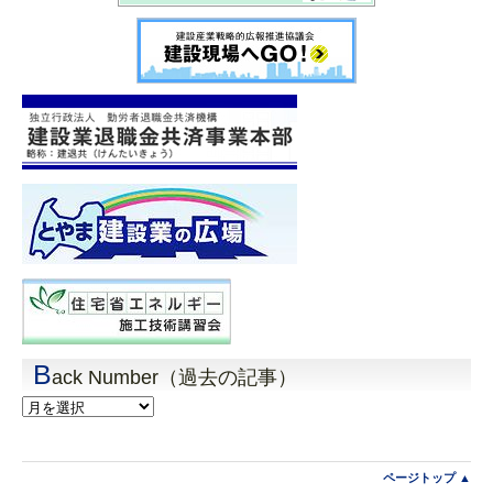
B
ack Number（過去の記事）
Back
Number（過
去
の
記
ページトップ ▲