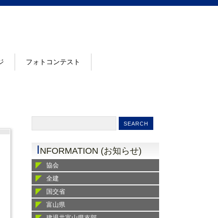
ジ
フォトコンテスト
I
NFORMATION (お知らせ)
協会
全建
国交省
富山県
建退共富山県支部