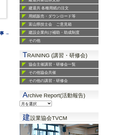
建退共 各種用紙の注文
用紙販売・ダウンロード等
富山県技士会 ご意見箱
建設企業向け補助・助成制度
事 →
その他
T
RAINING (講習・研修会)
協会主催講習・研修会一覧
その他協会共催
その他の講習・研修会
A
rchive Report(活動報告)
建
設業協会TVCM