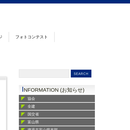
ジ
フォトコンテスト
I
NFORMATION (お知らせ)
協会
全建
国交省
富山県
建退共富山県支部