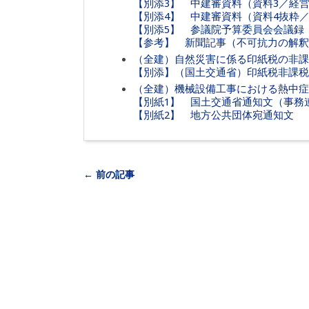
【別添3】 中建審資料（資料3／経
【別添4】 中建審資料（資料4抜粋
【別添5】 参議院予算委員会会議録（
【参考】 新聞記事（不可抗力の解釈
（全建）自然災害に係る印紙税の非課
【別添】（国土交通省）印紙税非課税
（全建）機械設備工事における熱中症
【別紙1】 国土交通省通知文（事務
【別紙2】 地方公共団体宛通知文
← 前の記事