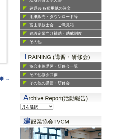
建退共 各種用紙の注文
用紙販売・ダウンロード等
富山県技士会 ご意見箱
建設企業向け補助・助成制度
その他
T
RAINING (講習・研修会)
協会主催講習・研修会一覧
その他協会共催
事 →
その他の講習・研修会
A
rchive Report(活動報告)
建
設業協会TVCM