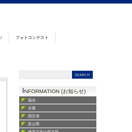
ジ
フォトコンテスト
I
NFORMATION (お知らせ)
協会
全建
国交省
富山県
建退共富山県支部