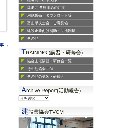
建退共 各種用紙の注文
用紙販売・ダウンロード等
富山県技士会 ご意見箱
建設企業向け補助・助成制度
その他
事 →
T
RAINING (講習・研修会)
協会主催講習・研修会一覧
その他協会共催
その他の講習・研修会
A
rchive Report(活動報告)
建
設業協会TVCM