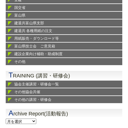
国交省
富山県
建退共富山県支部
建退共 各種用紙の注文
用紙販売・ダウンロード等
富山県技士会 ご意見箱
建設企業向け補助・助成制度
その他
T
RAINING (講習・研修会)
協会主催講習・研修会一覧
その他協会共催
その他の講習・研修会
A
rchive Report(活動報告)