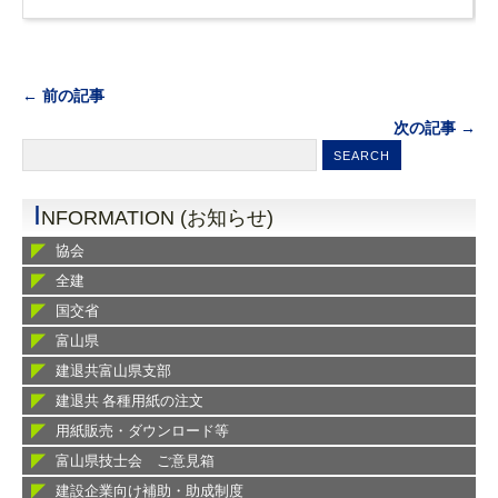
← 前の記事
次の記事 →
I
NFORMATION (お知らせ)
協会
全建
国交省
富山県
建退共富山県支部
建退共 各種用紙の注文
用紙販売・ダウンロード等
富山県技士会 ご意見箱
建設企業向け補助・助成制度