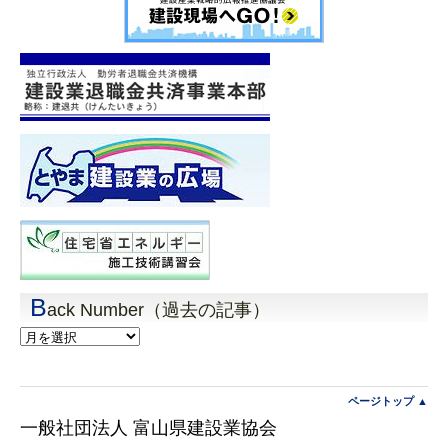
B
ack Number（過去の記事）
Back
Number（過
去
の
記
ページトップ ▲
事）
一般社団法人 富山県建設業協会