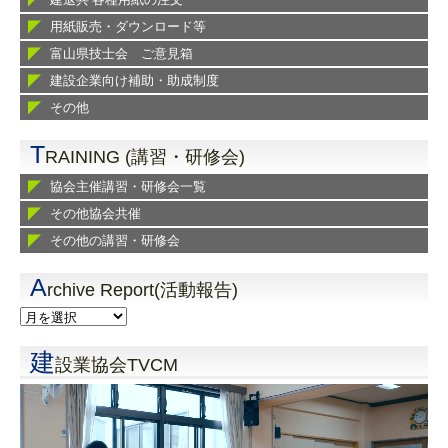
用紙販売・ダウンロード等
富山県技士会 ご意見箱
建設企業向け補助・助成制度
その他
T
RAINING (講習・研修会)
協会主催講習・研修会一覧
その他協会共催
その他の講習・研修会
A
rchive Report(活動報告)
建
設業協会TVCM