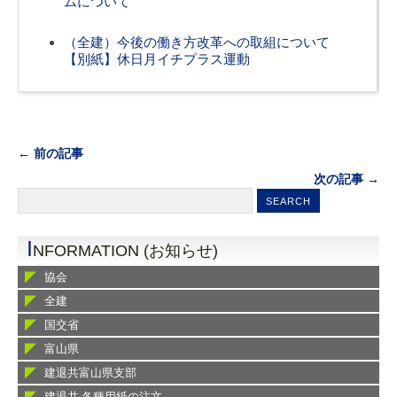
ムについて
（全建）今後の働き方改革への取組について
【別紙】休日月イチプラス運動
← 前の記事
次の記事 →
I
NFORMATION (お知らせ)
協会
全建
国交省
富山県
建退共富山県支部
建退共 各種用紙の注文