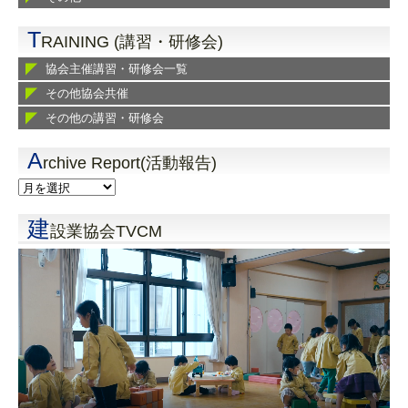
T
RAINING (講習・研修会)
協会主催講習・研修会一覧
その他協会共催
その他の講習・研修会
A
rchive Report(活動報告)
建
設業協会TVCM