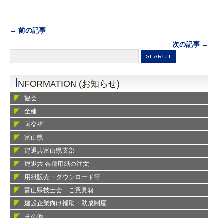
← 前の記事
次の記事 →
I
NFORMATION (お知らせ)
協会
全建
国交省
富山県
建退共富山県支部
建退共 各種用紙の注文
用紙販売・ダウンロード等
富山県技士会 ご意見箱
建設企業向け補助・助成制度
その他