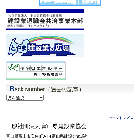
B
ack Number（過去の記事）
Back
Number（過
去
の
記
ページトップ ▲
事）
一般社団法人 富山県建設業協会
富山県富山市安住町3-14 富山県建設会館3階