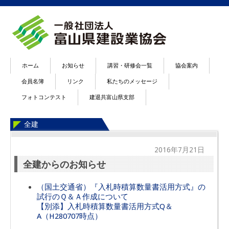
ホーム
お知らせ
講習・研修会一覧
協会案内
会員名簿
リンク
私たちのメッセージ
フォトコンテスト
建退共富山県支部
全建
2016年7月21日
全建からのお知らせ
（国土交通省）『入札時積算数量書活用方式』の
試行のＱ＆Ａ作成について
【別添】入札時積算数量書活用方式Q＆
A（H280707時点）