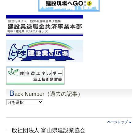
B
ack Number（過去の記事）
Back
Number（過
去
の
記
ページトップ ▲
事）
一般社団法人 富山県建設業協会