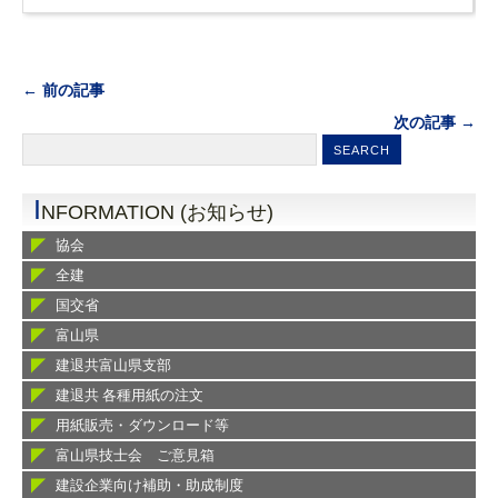
← 前の記事
次の記事 →
I
NFORMATION (お知らせ)
協会
全建
国交省
富山県
建退共富山県支部
建退共 各種用紙の注文
用紙販売・ダウンロード等
富山県技士会 ご意見箱
建設企業向け補助・助成制度