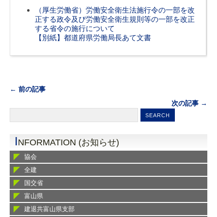
（厚生労働省）労働安全衛生法施行令の一部を改
正する政令及び労働安全衛生規則等の一部を改正
する省令の施行について
【別紙】都道府県労働局長あて文書
← 前の記事
次の記事 →
I
NFORMATION (お知らせ)
協会
全建
国交省
富山県
建退共富山県支部