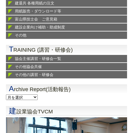
建退共 各種用紙の注文
用紙販売・ダウンロード等
富山県技士会 ご意見箱
建設企業向け補助・助成制度
その他
T
RAINING (講習・研修会)
協会主催講習・研修会一覧
その他協会共催
その他の講習・研修会
A
rchive Report(活動報告)
建
設業協会TVCM