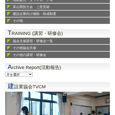
富山県技士会 ご意見箱
建設企業向け補助・助成制度
その他
T
RAINING (講習・研修会)
協会主催講習・研修会一覧
その他協会共催
その他の講習・研修会
A
rchive Report(活動報告)
建
設業協会TVCM