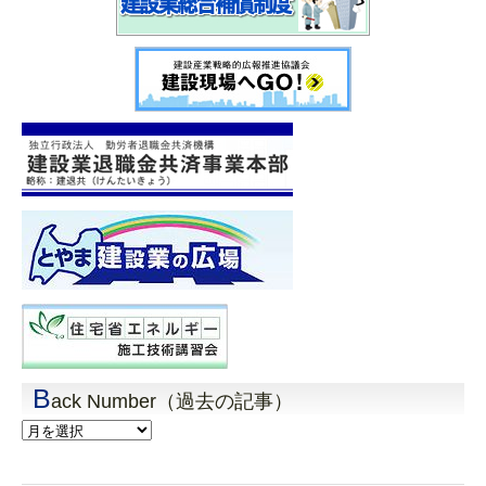
B
ack Number（過去の記事）
Back
Number（過
去
の