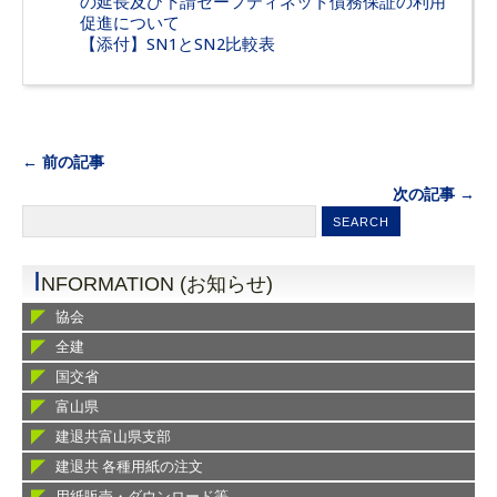
の延長及び下請セーフティネット債務保証の利用
促進について
【添付】SN1とSN2比較表
← 前の記事
次の記事 →
I
NFORMATION (お知らせ)
協会
全建
国交省
富山県
建退共富山県支部
建退共 各種用紙の注文
用紙販売・ダウンロード等