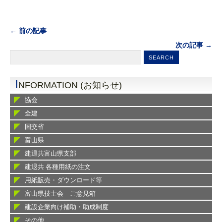
← 前の記事
次の記事 →
I
NFORMATION (お知らせ)
協会
全建
国交省
富山県
建退共富山県支部
建退共 各種用紙の注文
用紙販売・ダウンロード等
富山県技士会 ご意見箱
建設企業向け補助・助成制度
その他