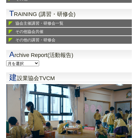
T
RAINING (講習・研修会)
協会主催講習・研修会一覧
その他協会共催
その他の講習・研修会
A
rchive Report(活動報告)
建
設業協会TVCM