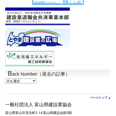
B
ack Number（過去の記事）
Back
Number（過
去
の
記
ページトップ ▲
事）
一般社団法人 富山県建設業協会
富山県富山市安住町3-14 富山県建設会館3階