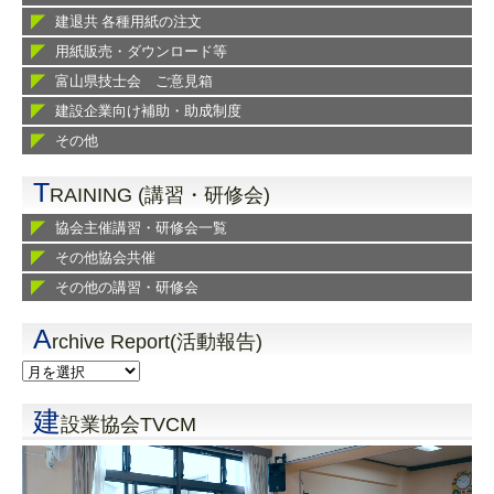
建退共 各種用紙の注文
用紙販売・ダウンロード等
富山県技士会 ご意見箱
建設企業向け補助・助成制度
その他
T
RAINING (講習・研修会)
協会主催講習・研修会一覧
その他協会共催
その他の講習・研修会
A
rchive Report(活動報告)
建
設業協会TVCM