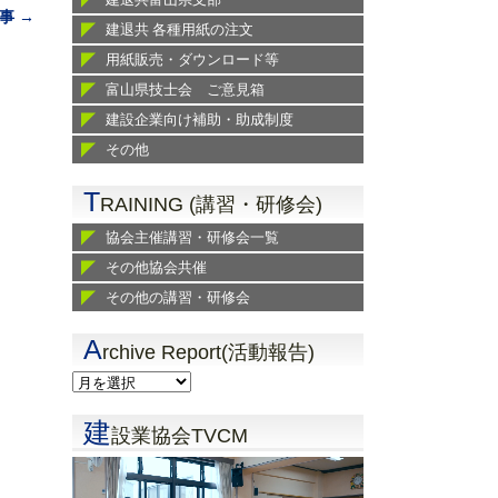
事 →
建退共 各種用紙の注文
用紙販売・ダウンロード等
富山県技士会 ご意見箱
建設企業向け補助・助成制度
その他
T
RAINING (講習・研修会)
協会主催講習・研修会一覧
その他協会共催
その他の講習・研修会
A
rchive Report(活動報告)
建
設業協会TVCM