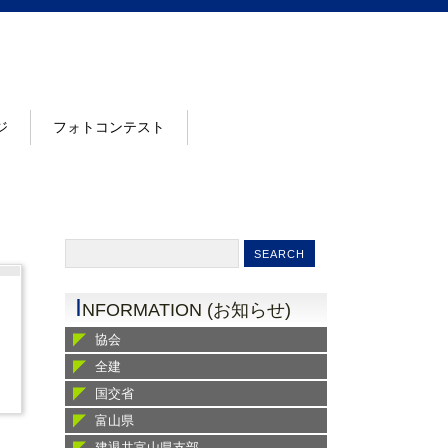
ジ
フォトコンテスト
I
NFORMATION (お知らせ)
協会
全建
国交省
富山県
建退共富山県支部