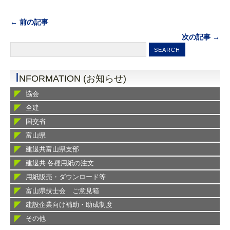
← 前の記事
次の記事 →
I
NFORMATION (お知らせ)
協会
全建
国交省
富山県
建退共富山県支部
建退共 各種用紙の注文
用紙販売・ダウンロード等
富山県技士会 ご意見箱
建設企業向け補助・助成制度
その他