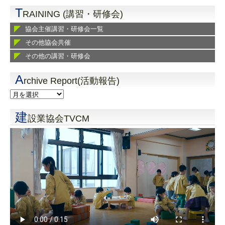
T
RAINING (講習・研修会)
協会主催講習・研修会一覧
その他協会共催
その他の講習・研修会
A
rchive Report(活動報告)
建
設業協会TVCM