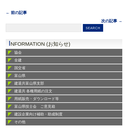
← 前の記事
次の記事 →
I
NFORMATION (お知らせ)
協会
全建
国交省
富山県
建退共富山県支部
建退共 各種用紙の注文
用紙販売・ダウンロード等
富山県技士会 ご意見箱
建設企業向け補助・助成制度
その他