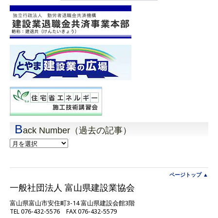
B
ack Number（過去の記事）
Back
Number（過
去
の
記
ページトップ ▲
事）
一般社団法人 富山県建設業協会
富山県富山市安住町3-14 富山県建設会館3階
TEL 076-432-5576 FAX 076-432-5579