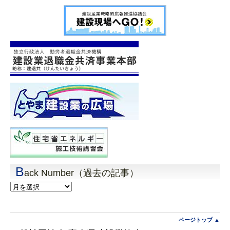
B
ack Number（過去の記事）
Back
Number（過
去
の
記
ページトップ ▲
事）