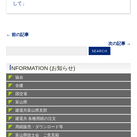
して」
← 前の記事
次の記事 →
I
NFORMATION (お知らせ)
協会
全建
国交省
富山県
建退共富山県支部
建退共 各種用紙の注文
用紙販売・ダウンロード等
富山県技士会 ご意見箱