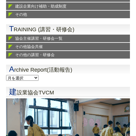
建設企業向け補助・助成制度
その他
T
RAINING (講習・研修会)
協会主催講習・研修会一覧
その他協会共催
その他の講習・研修会
A
rchive Report(活動報告)
建
設業協会TVCM