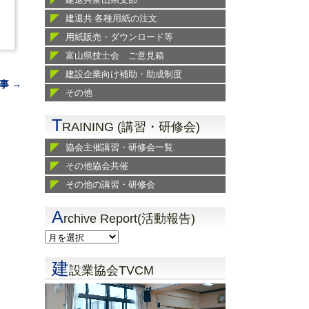
建退共 各種用紙の注文
用紙販売・ダウンロード等
富山県技士会 ご意見箱
建設企業向け補助・助成制度
事 →
その他
T
RAINING (講習・研修会)
協会主催講習・研修会一覧
その他協会共催
その他の講習・研修会
A
rchive Report(活動報告)
建
設業協会TVCM