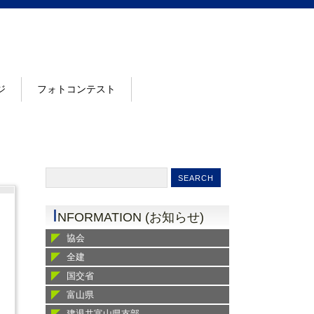
ジ
フォトコンテスト
I
NFORMATION (お知らせ)
協会
全建
国交省
富山県
建退共富山県支部