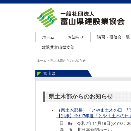
ホーム
お知らせ
講習・研修会一覧
建退共富山県支部
ホーム
>
県土木部からのお知らせ
富山県
県土木部からのお知らせ
（県土木部長）「とやま土木の日」記
【別紙】令和
7
年度「とやま土木の日
日 時 令和7年11月18日(火)10：20
場 所 北日本新聞ホール