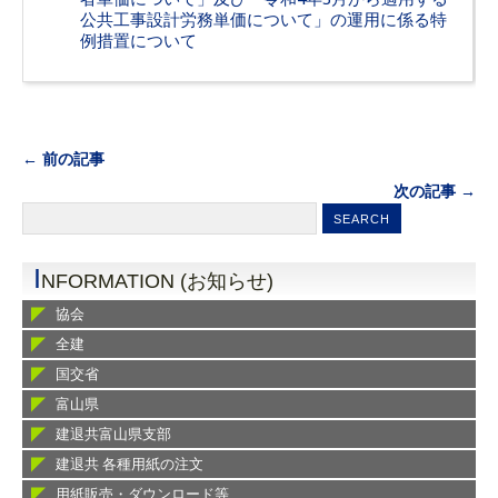
公共工事設計労務単価について」の運用に係る特
例措置について
← 前の記事
次の記事 →
I
NFORMATION (お知らせ)
協会
全建
国交省
富山県
建退共富山県支部
建退共 各種用紙の注文
用紙販売・ダウンロード等