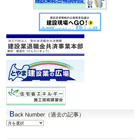
B
ack Number（過去の記事）
Back
Number（過
去
の