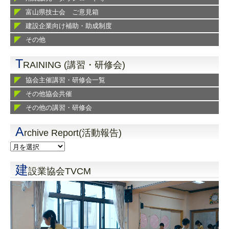
富山県技士会 ご意見箱
建設企業向け補助・助成制度
その他
T
RAINING (講習・研修会)
協会主催講習・研修会一覧
その他協会共催
その他の講習・研修会
A
rchive Report(活動報告)
建
設業協会TVCM