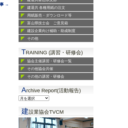
事 →
建退共 各種用紙の注文
用紙販売・ダウンロード等
富山県技士会 ご意見箱
建設企業向け補助・助成制度
その他
T
RAINING (講習・研修会)
協会主催講習・研修会一覧
その他協会共催
その他の講習・研修会
A
rchive Report(活動報告)
建
設業協会TVCM