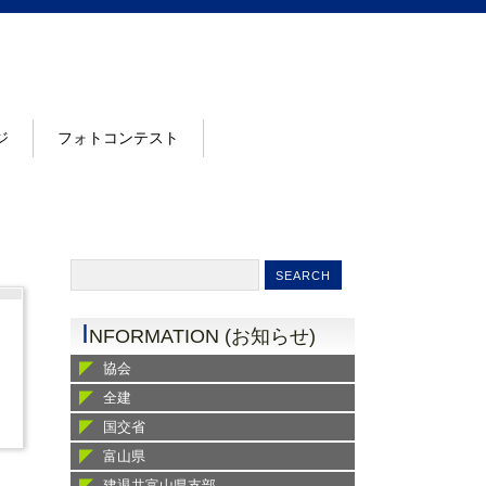
ジ
フォトコンテスト
I
NFORMATION (お知らせ)
協会
全建
国交省
富山県
建退共富山県支部