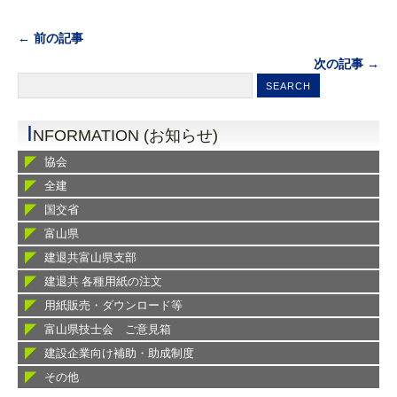
← 前の記事
次の記事 →
I
NFORMATION (お知らせ)
協会
全建
国交省
富山県
建退共富山県支部
建退共 各種用紙の注文
用紙販売・ダウンロード等
富山県技士会 ご意見箱
建設企業向け補助・助成制度
その他