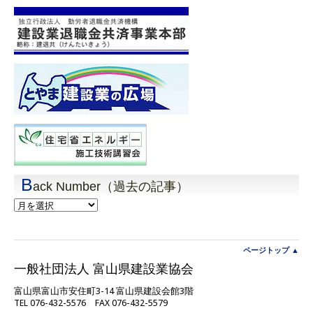
B
ack Number（過去の記事）
Back
Number（過
去
の
記
ページトップ ▲
事）
一般社団法人 富山県建設業協会
富山県富山市安住町3-14 富山県建設会館3階
TEL 076-432-5576 FAX 076-432-5579