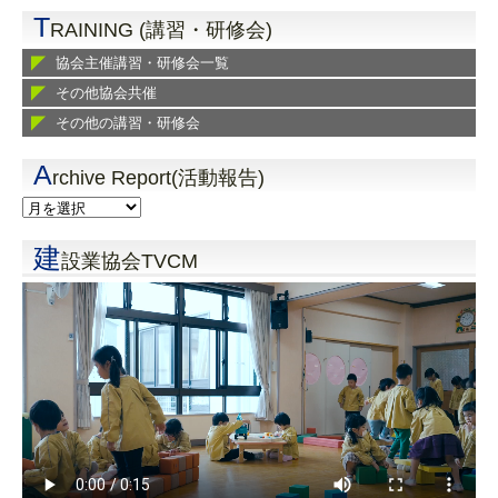
T
RAINING (講習・研修会)
協会主催講習・研修会一覧
その他協会共催
その他の講習・研修会
A
rchive Report(活動報告)
建
設業協会TVCM