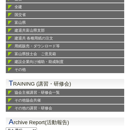
全建
国交省
富山県
建退共富山県支部
建退共 各種用紙の注文
用紙販売・ダウンロード等
富山県技士会 ご意見箱
建設企業向け補助・助成制度
その他
T
RAINING (講習・研修会)
協会主催講習・研修会一覧
その他協会共催
その他の講習・研修会
A
rchive Report(活動報告)