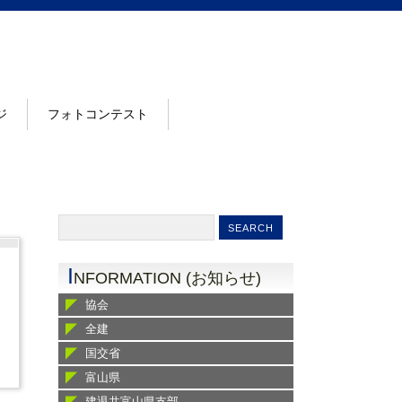
ジ
フォトコンテスト
I
NFORMATION (お知らせ)
協会
全建
国交省
富山県
建退共富山県支部