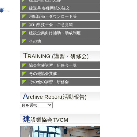
建退共 各種用紙の注文
事 →
用紙販売・ダウンロード等
富山県技士会 ご意見箱
建設企業向け補助・助成制度
その他
T
RAINING (講習・研修会)
協会主催講習・研修会一覧
その他協会共催
その他の講習・研修会
A
rchive Report(活動報告)
建
設業協会TVCM