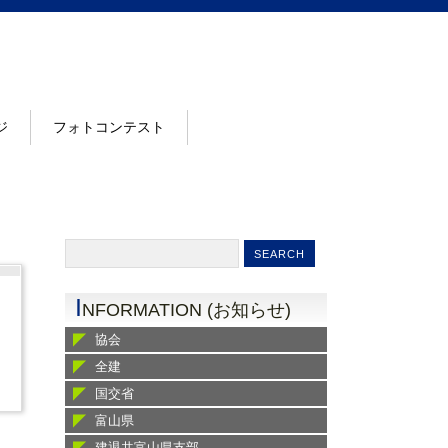
ジ
フォトコンテスト
I
NFORMATION (お知らせ)
協会
全建
国交省
富山県
建退共富山県支部