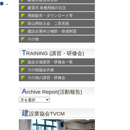
事 →
建退共 各種用紙の注文
用紙販売・ダウンロード等
富山県技士会 ご意見箱
建設企業向け補助・助成制度
その他
T
RAINING (講習・研修会)
協会主催講習・研修会一覧
その他協会共催
その他の講習・研修会
A
rchive Report(活動報告)
建
設業協会TVCM