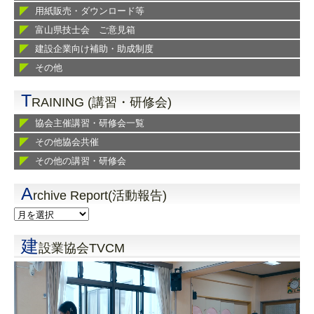
用紙販売・ダウンロード等
富山県技士会 ご意見箱
建設企業向け補助・助成制度
その他
T
RAINING (講習・研修会)
協会主催講習・研修会一覧
その他協会共催
その他の講習・研修会
A
rchive Report(活動報告)
建
設業協会TVCM