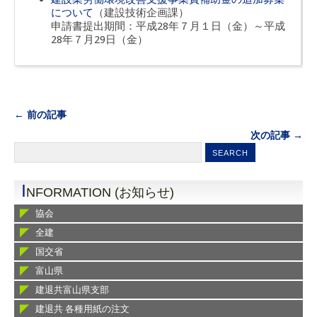
について
（建設技術企画課）
申請書提出期間：平成28年７月１日（金）～平成
28年７月29日（金）
← 前の記事
次の記事 →
I
NFORMATION (お知らせ)
協会
全建
国交省
富山県
建退共富山県支部
建退共 各種用紙の注文