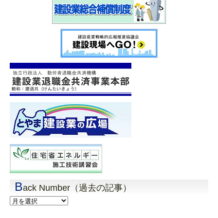
B
ack Number（過去の記事）
Back
Number（過
去