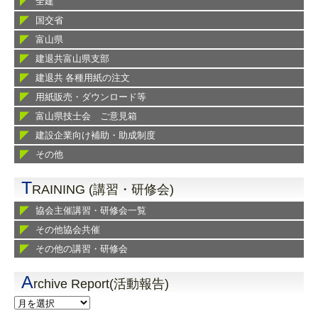
全建
国交省
富山県
建退共富山県支部
建退共 各種用紙の注文
用紙販売・ダウンロード等
富山県技士会 ご意見箱
建設企業向け補助・助成制度
その他
T
RAINING (講習・研修会)
協会主催講習・研修会一覧
その他協会共催
その他の講習・研修会
A
rchive Report(活動報告)