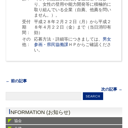
り、女性の登用や能力開発等に積極的に
取り組んでいる企業（自薦、他薦を問い
ません。）。
受付
平成２８年２月２２日（月）から平成２
期
８年４月２２日（金）まで（当日消印有
間：
効）
その
応募方法・詳細等につきましては、
男女
他：
参画・県民協働課
ＨＰからご確認くださ
い。
← 前の記事
次の記事 →
I
NFORMATION (お知らせ)
協会