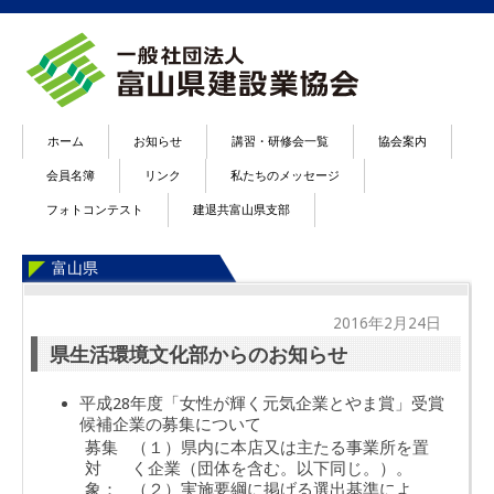
ホーム
お知らせ
講習・研修会一覧
協会案内
会員名簿
リンク
私たちのメッセージ
フォトコンテスト
建退共富山県支部
富山県
2016年2月24日
県生活環境文化部からのお知らせ
平成28年度「女性が輝く元気企業とやま賞」受賞
候補企業の募集について
募集
（１）県内に本店又は主たる事業所を置
対
く企業（団体を含む。以下同じ。）。
象：
（２）実施要綱に掲げる選出基準によ