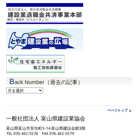
B
ack Number（過去の記事）
Back
Number（過
去
の
記
ページトップ ▲
事）
一般社団法人 富山県建設業協会
富山県富山市安住町3-14 富山県建設会館3階
TEL 076-432-5576 FAX 076-432-5579