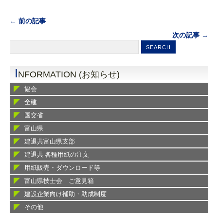
← 前の記事
次の記事 →
I
NFORMATION (お知らせ)
協会
全建
国交省
富山県
建退共富山県支部
建退共 各種用紙の注文
用紙販売・ダウンロード等
富山県技士会 ご意見箱
建設企業向け補助・助成制度
その他