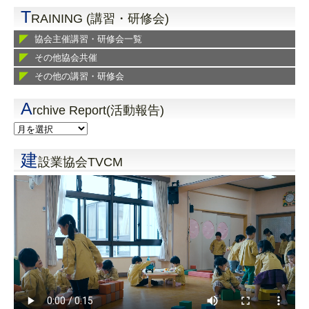
T
RAINING (講習・研修会)
協会主催講習・研修会一覧
その他協会共催
その他の講習・研修会
A
rchive Report(活動報告)
建
設業協会TVCM