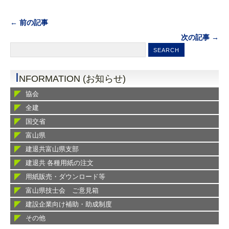
← 前の記事
次の記事 →
I
NFORMATION (お知らせ)
協会
全建
国交省
富山県
建退共富山県支部
建退共 各種用紙の注文
用紙販売・ダウンロード等
富山県技士会 ご意見箱
建設企業向け補助・助成制度
その他