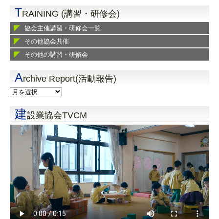
T
RAINING (講習・研修会)
協会主催講習・研修会一覧
その他協会共催
その他の講習・研修会
A
rchive Report(活動報告)
建
設業協会TVCM