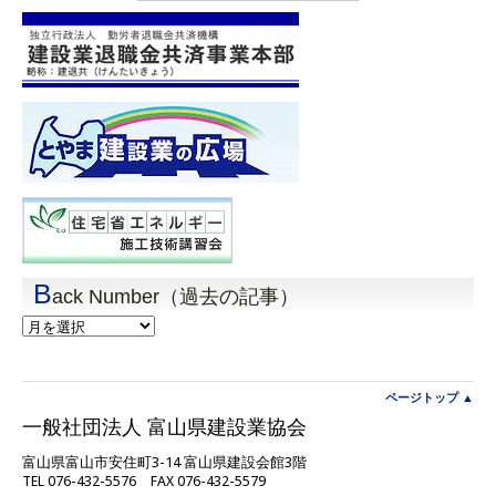
B
ack Number（過去の記事）
Back
Number（過
去
の
記
ページトップ ▲
事）
一般社団法人 富山県建設業協会
富山県富山市安住町3-14 富山県建設会館3階
TEL 076-432-5576 FAX 076-432-5579