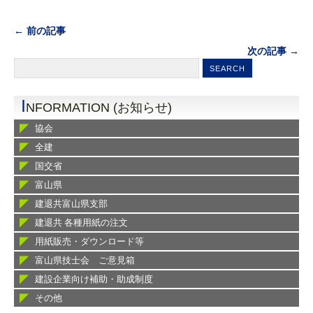
← 前の記事
次の記事 →
I
NFORMATION (お知らせ)
協会
全建
国交省
富山県
建退共富山県支部
建退共 各種用紙の注文
用紙販売・ダウンロード等
富山県技士会 ご意見箱
建設企業向け補助・助成制度
その他