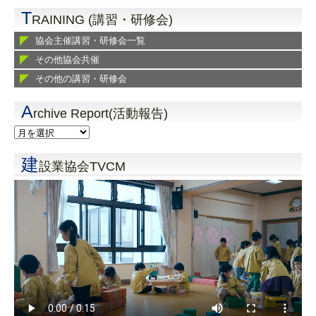
T
RAINING (講習・研修会)
協会主催講習・研修会一覧
その他協会共催
その他の講習・研修会
A
rchive Report(活動報告)
建
設業協会TVCM