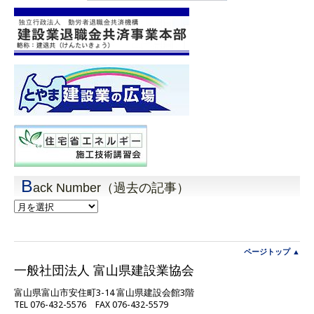
B
ack Number（過去の記事）
Back
Number（過
去
の
記
ページトップ ▲
事）
一般社団法人 富山県建設業協会
富山県富山市安住町3-14 富山県建設会館3階
TEL 076-432-5576 FAX 076-432-5579