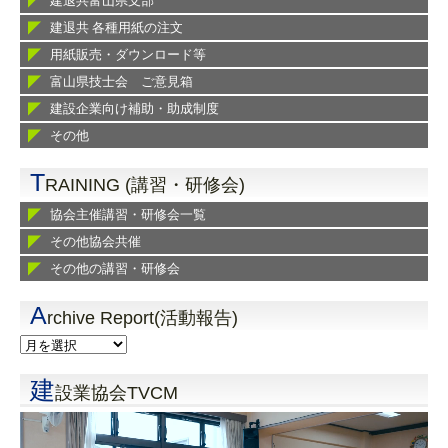
建退共富山県支部
建退共 各種用紙の注文
用紙販売・ダウンロード等
富山県技士会 ご意見箱
建設企業向け補助・助成制度
その他
T
RAINING (講習・研修会)
協会主催講習・研修会一覧
その他協会共催
その他の講習・研修会
A
rchive Report(活動報告)
建
設業協会TVCM