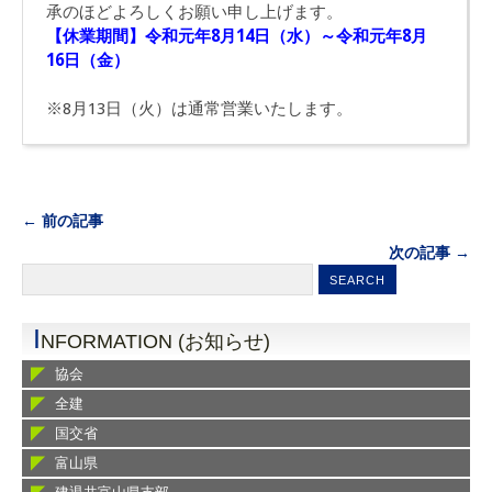
承のほどよろしくお願い申し上げます。
【休業期間】令和元年
8
月
14
日（水）～令和元年
8
月
16
日（金）
※8月13日（火）は通常営業いたします。
← 前の記事
次の記事 →
I
NFORMATION (お知らせ)
協会
全建
国交省
富山県