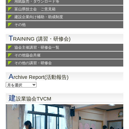
用紙販売・ダウンロード等
富山県技士会 ご意見箱
建設企業向け補助・助成制度
その他
T
RAINING (講習・研修会)
協会主催講習・研修会一覧
その他協会共催
その他の講習・研修会
A
rchive Report(活動報告)
建
設業協会TVCM