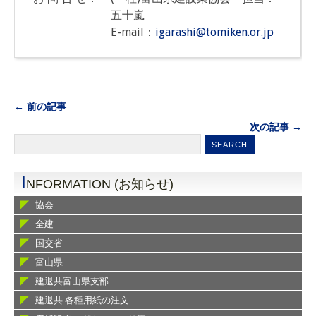
五十嵐
E-mail：
igarashi@tomiken.or.jp
← 前の記事
次の記事 →
I
NFORMATION (お知らせ)
協会
全建
国交省
富山県
建退共富山県支部
建退共 各種用紙の注文