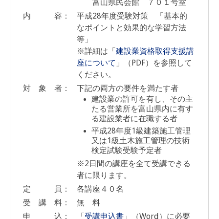
富山県民会館 ７０１号室
内 容：
平成28年度受験対策 「基本的
なポイントと効果的な学習方法
等」
※詳細は「
建設業資格取得支援講
座について
」（PDF）を参照して
ください。
対 象 者：
下記の両方の要件を満たす者
建設業の許可を有し、その主
たる営業所を富山県内に有す
る建設業者に在職する者
平成28年度1級建築施工管理
又は1級土木施工管理の技術
検定試験受験予定者
※2日間の講座を全て受講できる
者に限ります。
定 員：
各講座４０名
受 講 料：
無 料
申 込：
「
受講申込書
」（Word）に必要