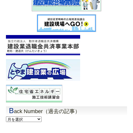
B
ack Number（過去の記事）
Back
Number（過
去
の