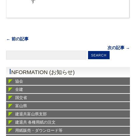
す
← 前の記事
次の記事 →
I
NFORMATION (お知らせ)
協会
全建
国交省
富山県
建退共富山県支部
建退共 各種用紙の注文
用紙販売・ダウンロード等