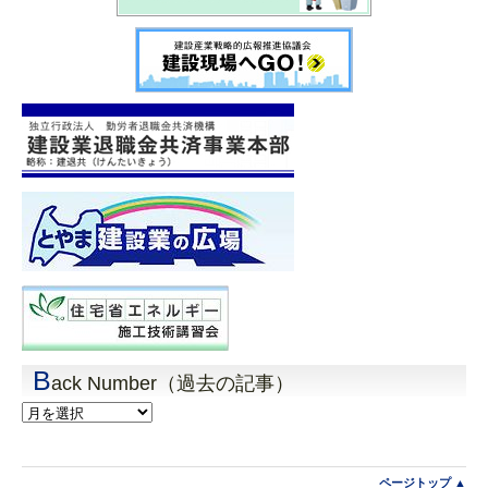
B
ack Number（過去の記事）
Back
Number（過
去
の
記
ページトップ ▲