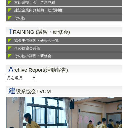
富山県技士会 ご意見箱
建設企業向け補助・助成制度
その他
T
RAINING (講習・研修会)
協会主催講習・研修会一覧
その他協会共催
その他の講習・研修会
A
rchive Report(活動報告)
建
設業協会TVCM