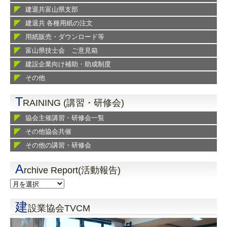
建退共富山県支部
建退共 各種用紙の注文
用紙販売・ダウンロード等
富山県技士会 ご意見箱
建設企業向け補助・助成制度
その他
T
RAINING (講習・研修会)
協会主催講習・研修会一覧
その他協会共催
その他の講習・研修会
A
rchive Report(活動報告)
建
設業協会TVCM