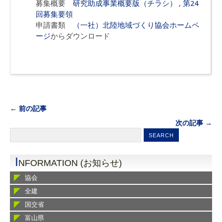
募集概要
研究助成事業概要版（チラシ）
,
第24
回募集要領
申請書類
（一社）北陸地域づくり協会ホームペ
ージ
からダウンロード
← 前の記事
次の記事 →
I
NFORMATION (お知らせ)
協会
全建
国交省
富山県