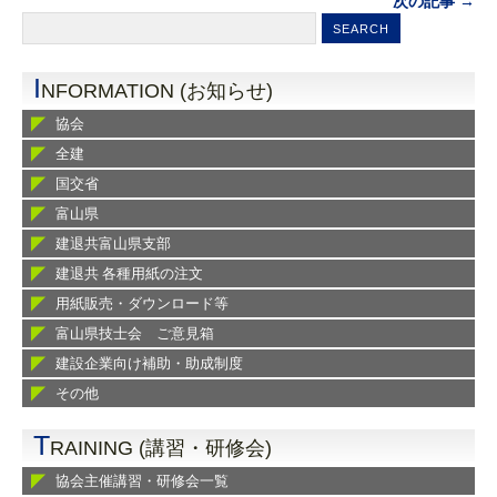
次の記事 →
I
NFORMATION (お知らせ)
協会
全建
国交省
富山県
建退共富山県支部
建退共 各種用紙の注文
用紙販売・ダウンロード等
富山県技士会 ご意見箱
建設企業向け補助・助成制度
その他
T
RAINING (講習・研修会)
協会主催講習・研修会一覧