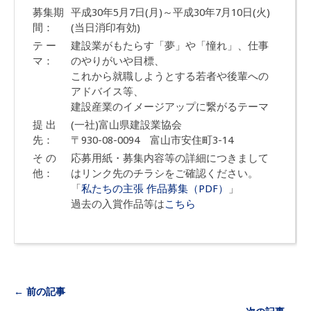
募集期
平成30年5月7日(月)～平成30年7月10日(火)
間：
(当日消印有効)
テ ー
建設業がもたらす「夢」や「憧れ」、仕事
マ：
のやりがいや目標、
これから就職しようとする若者や後輩への
アドバイス等、
建設産業のイメージアップに繋がるテーマ
提 出
(一社)富山県建設業協会
先：
〒930-08-0094 富山市安住町3-14
そ の
応募用紙・募集内容等の詳細につきまして
他：
はリンク先のチラシをご確認ください。
「
私たちの主張 作品募集（PDF）
」
過去の入賞作品等は
こちら
← 前の記事