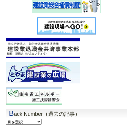
B
ack Number（過去の記事）
Back
Number（過
去