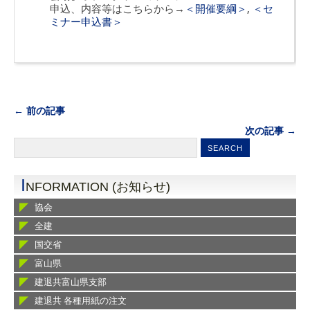
申込、内容等はこちらから→
＜開催要綱＞
,
＜セ
ミナー申込書＞
← 前の記事
次の記事 →
I
NFORMATION (お知らせ)
協会
全建
国交省
富山県
建退共富山県支部
建退共 各種用紙の注文