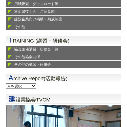
用紙販売・ダウンロード等
富山県技士会 ご意見箱
建設企業向け補助・助成制度
その他
T
RAINING (講習・研修会)
協会主催講習・研修会一覧
その他協会共催
その他の講習・研修会
A
rchive Report(活動報告)
建
設業協会TVCM