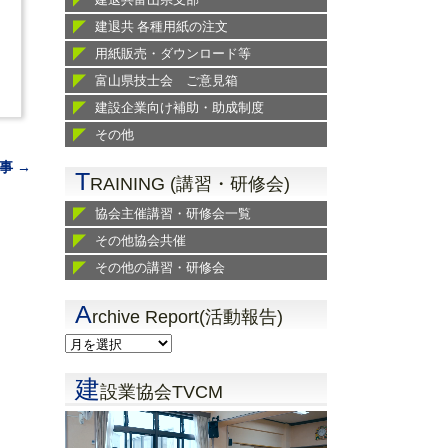
建退共 各種用紙の注文
用紙販売・ダウンロード等
富山県技士会 ご意見箱
建設企業向け補助・助成制度
その他
事 →
T
RAINING (講習・研修会)
協会主催講習・研修会一覧
その他協会共催
その他の講習・研修会
A
rchive Report(活動報告)
建
設業協会TVCM