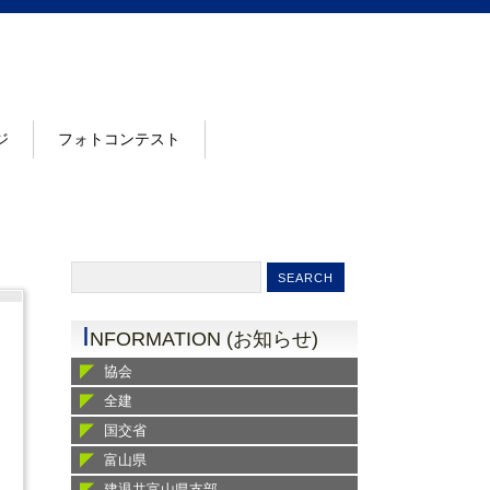
ジ
フォトコンテスト
I
NFORMATION (お知らせ)
協会
全建
国交省
富山県
建退共富山県支部