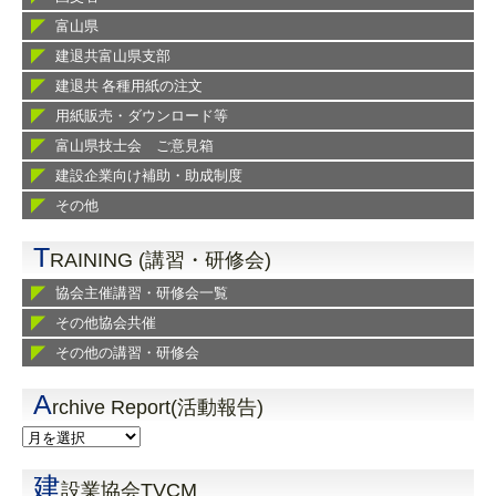
富山県
建退共富山県支部
建退共 各種用紙の注文
用紙販売・ダウンロード等
富山県技士会 ご意見箱
建設企業向け補助・助成制度
その他
T
RAINING (講習・研修会)
協会主催講習・研修会一覧
その他協会共催
その他の講習・研修会
A
rchive Report(活動報告)
建
設業協会TVCM