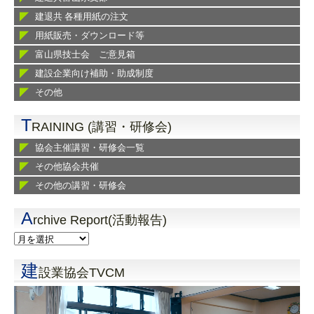
建退共 各種用紙の注文
用紙販売・ダウンロード等
富山県技士会 ご意見箱
建設企業向け補助・助成制度
その他
T
RAINING (講習・研修会)
協会主催講習・研修会一覧
その他協会共催
その他の講習・研修会
A
rchive Report(活動報告)
建
設業協会TVCM