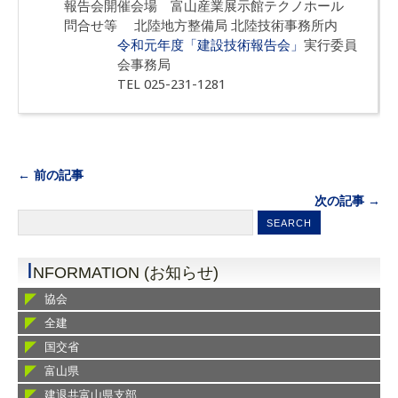
報告会開催会場 富山産業展示館テクノホール
問合せ等 北陸地方整備局 北陸技術事務所内
令和元年度「建設技術報告会」
実行委員
会事務局
TEL 025-231-1281
← 前の記事
次の記事 →
I
NFORMATION (お知らせ)
協会
全建
国交省
富山県
建退共富山県支部