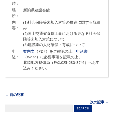
時：
場
新潟県建設会館
所：
内
(1)社会保険等未加入対策の推進に関する取組
容：
み
(2)国土交通省直轄工事における更なる社会保
険等未加入対策について
(3)建設業の人材確保・育成について
申
案内文
（PDF）をご確認の上、
申込書
込：
（Word）に必要事項を記載の上、
北陸地方整備局（FAX:025-280-8746）へお申
込みください。
← 前の記事
次の記事 →