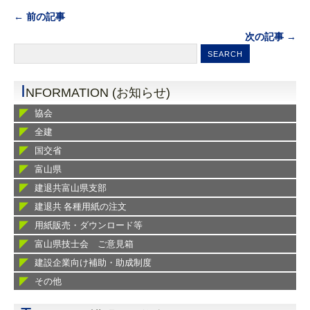
← 前の記事
次の記事 →
I
NFORMATION (お知らせ)
協会
全建
国交省
富山県
建退共富山県支部
建退共 各種用紙の注文
用紙販売・ダウンロード等
富山県技士会 ご意見箱
建設企業向け補助・助成制度
その他