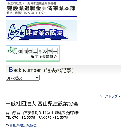
B
ack Number（過去の記事）
Back
Number（過
去
の
記
ページトップ ▲
事）
一般社団法人 富山県建設業協会
富山県富山市安住町3-14 富山県建設会館3階
TEL 076-432-5576 FAX 076-432-5579
©
富山県建設業協会