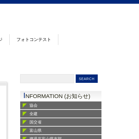
ジ
フォトコンテスト
I
NFORMATION (お知らせ)
協会
全建
国交省
富山県
建退共富山県支部