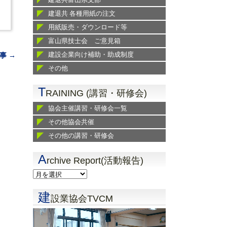
建退共 各種用紙の注文
用紙販売・ダウンロード等
富山県技士会 ご意見箱
建設企業向け補助・助成制度
事 →
その他
T
RAINING (講習・研修会)
協会主催講習・研修会一覧
その他協会共催
その他の講習・研修会
A
rchive Report(活動報告)
建
設業協会TVCM