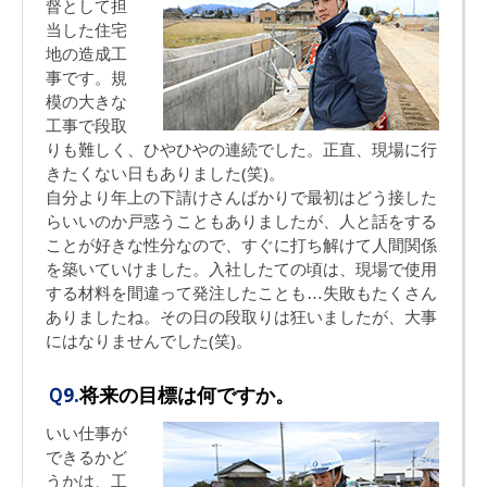
督として担
当した住宅
地の造成工
事です。規
模の大きな
工事で段取
りも難しく、ひやひやの連続でした。正直、現場に行
きたくない日もありました(笑)。
自分より年上の下請けさんばかりで最初はどう接した
らいいのか戸惑うこともありましたが、人と話をする
ことが好きな性分なので、すぐに打ち解けて人間関係
を築いていけました。入社したての頃は、現場で使用
する材料を間違って発注したことも…失敗もたくさん
ありましたね。その日の段取りは狂いましたが、大事
にはなりませんでした(笑)。
Ｑ9.
将来の目標は何ですか。
いい仕事が
できるかど
うかは、工