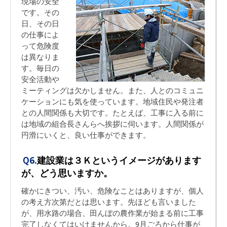
現場の安全
です。その
日、その日
の仕事によ
って危険度
は異なりま
す。毎日の
安全活動や
ミーティングは欠かしません。また、人とのコミュニ
ケーションにも気を使っています。地域住民や発注者
との人間関係も大切です。たとえば、工事に入る前に
は地域の組合長さんらへ挨拶に伺います。人間関係が
円滑にいくと、良い仕事ができます。
Ｑ6.
建設業は３Ｋというイメージがあります
が、どう思いますか。
確かにきつい、汚い、危険なことはありますが、個人
の考え方次第だとは思います。先ほども言いました
が、用水路の場合、田んぼの農作業が始まる前に工事
完了しなくてはいけませんから。9月ごろから仕事が