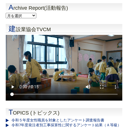
A
rchive Report(活動報告)
建
設業協会TVCM
T
OPICS (トピックス)
令和５年度女性職員を対象としたアンケート調査報告書
令和7年度発注者別工事採算性に関するアンケート結果（Ａ等級）